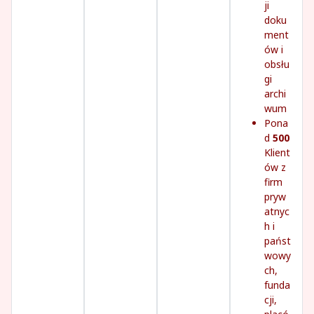
ji
doku
ment
ów i
obsłu
gi
archi
wum
Pona
d
500
Klient
ów z
firm
pryw
atnyc
h i
państ
wowy
ch,
funda
cji,