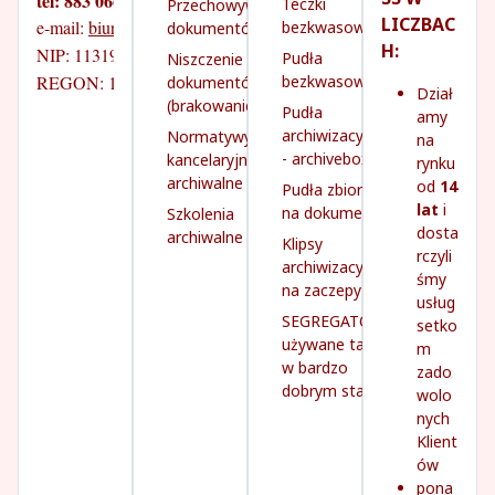
tel: 883 066 070
Teczki
Przechowywanie
LICZBAC
e-mail: 
biuro@prime-progress.pl
bezkwasowe
dokumentów
H:
NIP: 1131931260
Pudła
Niszczenie
REGON: 142745141
bezkwasowe
dokumentów
Dział
(brakowanie)
Pudła
amy
archiwizacyjne
Normatywy
na
- archivebox
kancelaryjno-
rynku
archiwalne
od
14
Pudła zbiorcze
lat
i
na dokumenty
Szkolenia
dosta
archiwalne
Klipsy
rczyli
archiwizacyjne
śmy
na zaczepy
usług
SEGREGATORY
setko
używane tanio,
m
w bardzo
zado
dobrym stanie
wolo
nych
Klient
ów
pona