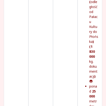
(
odle
głość
od
Pałac
u
Kultu
ry do
Płońs
ka
)
(1
830
000
kg.
doku
ment
acji
)
😳
pona
d
25
000
metr