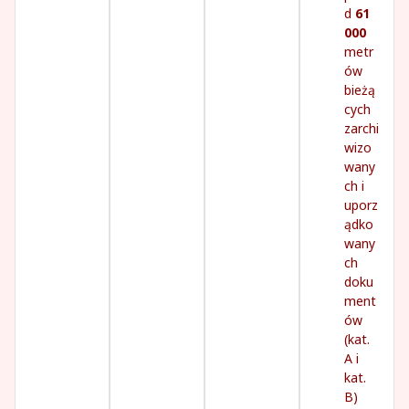
d
61
000
metr
ów
bieżą
cych
zarchi
wizo
wany
ch i
uporz
ądko
wany
ch
doku
ment
ów
(kat.
A i
kat.
B)