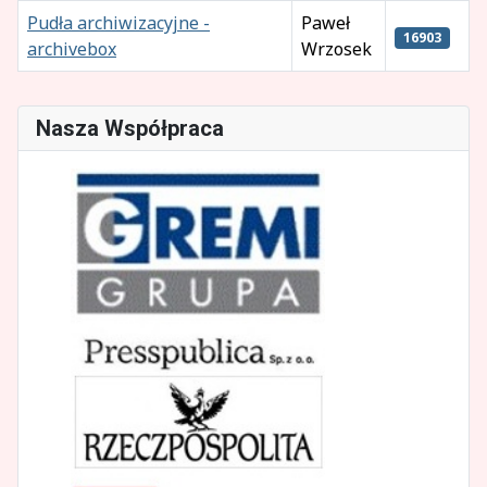
Pudła archiwizacyjne -
Paweł
16903
archivebox
Wrzosek
Spis artykułów
Nasza Współpraca