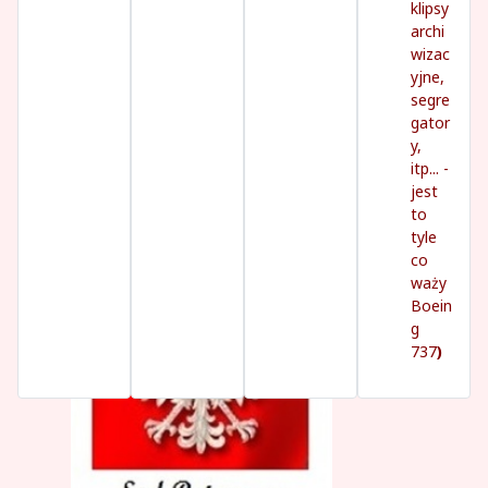
klipsy
archi
wizac
yjne,
segre
gator
y,
itp... -
jest
to
tyle
co
waży
Boein
g
737
)