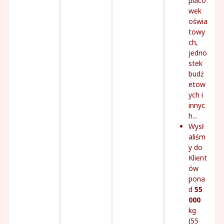
placó
wek
oświa
towy
ch,
jedno
stek
budż
etow
ych i
innyc
h...
Wysł
aliśm
y do
Klient
ów
pona
d
55
000
kg
(55