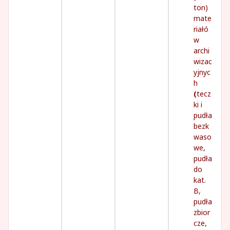
ton)
mate
riałó
w
archi
wizac
yjnyc
h
(
tecz
ki i
pudła
bezk
waso
we,
pudła
do
kat.
B,
pudła
zbior
cze,