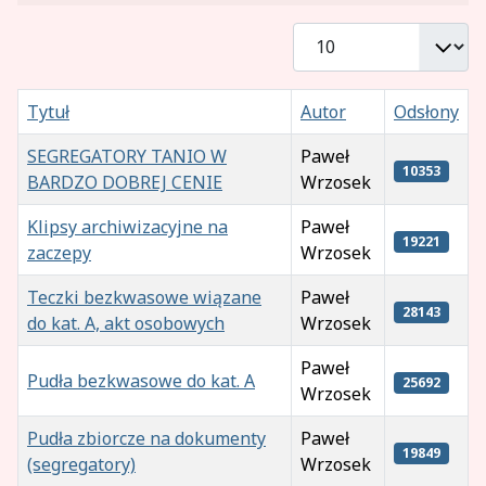
Pokaż #
Tytuł
Autor
Odsłony
SEGREGATORY TANIO W
Paweł
10353
BARDZO DOBREJ CENIE
Wrzosek
Klipsy archiwizacyjne na
Paweł
19221
zaczepy
Wrzosek
Teczki bezkwasowe wiązane
Paweł
28143
do kat. A, akt osobowych
Wrzosek
Paweł
Pudła bezkwasowe do kat. A
25692
Wrzosek
Pudła zbiorcze na dokumenty
Paweł
19849
(segregatory)
Wrzosek