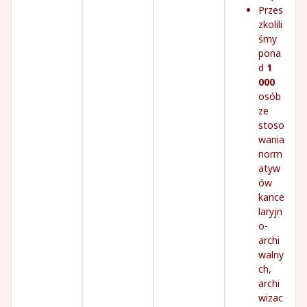
Przes
zkolili
śmy
pona
d
1
000
osób
ze
stoso
wania
norm
atyw
ów
kance
laryjn
o-
archi
walny
ch,
archi
wizac