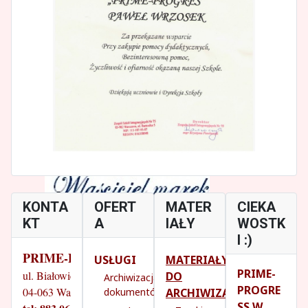
KONTA
OFERT
MATER
CIEKA
KT
A
IAŁY
WOSTK
I :)
PRIME-PROGRESS
USŁUGI
MATERIAŁY
PRIME-
ul. Białowieska 14/18
DO
Archiwizacja
PROGRE
04-063 Warszawa
ARCHIWIZACJI
dokumentów
SS W