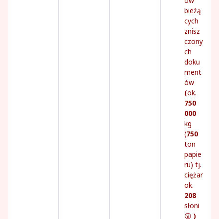
ów
bieżą
cych
znisz
czony
ch
doku
ment
ów
(
ok.
750
000
kg
(
750
ton
papie
ru) tj.
ciężar
ok.
208
słoni
😮
)