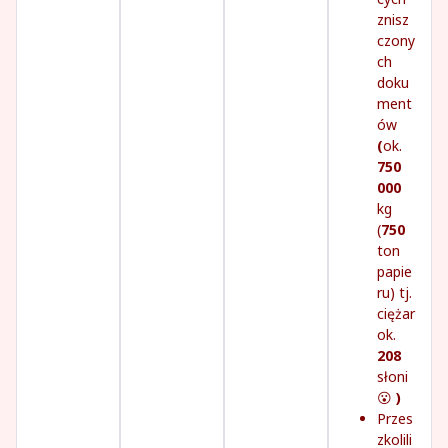
znisz
czony
ch
doku
ment
ów
(
ok.
750
000
kg
(
750
ton
papie
ru) tj.
ciężar
ok.
208
słoni
😮
)
Przes
zkolili