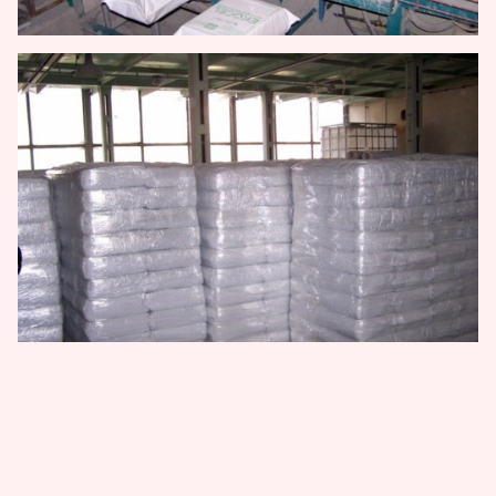
archiwizacja dokumentów warszawa archiwizowanie dokumentacji szkolenia
archiwalne archiwistyczne przechowywanie przechowalnictwo instrukcja kancelaryjna
rzeczowy wykaz akt normatywy kancelaryjne kancelaryjno-archiwalne archiwalna
pudła
teczki
bezkwasowe firma archiwizacyjna wpisywanie wprowadzanie danych
usługi archiwizacyjne warszawa materiały do archiwizacji klipsy obsługa archiwum