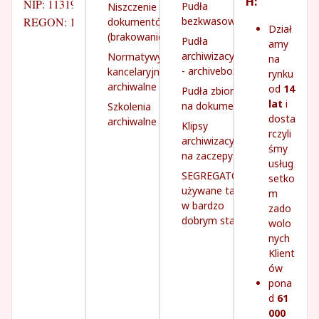
H:
NIP: 1131931260
Pudła
Niszczenie
REGON: 142745141
bezkwasowe
dokumentów
Dział
(brakowanie)
Pudła
amy
archiwizacyjne
Normatywy
na
- archivebox
kancelaryjno-
rynku
archiwalne
od
14
Pudła zbiorcze
lat
i
na dokumenty
Szkolenia
dosta
archiwalne
Klipsy
rczyli
archiwizacyjne
śmy
na zaczepy
usług
SEGREGATORY
setko
używane tanio,
m
w bardzo
zado
dobrym stanie
wolo
nych
Klient
ów
pona
d
61
000