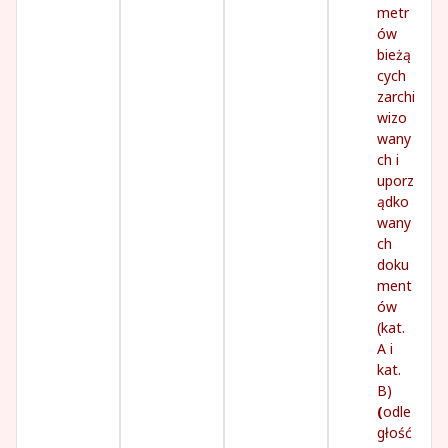
metr
ów
bieżą
cych
zarchi
wizo
wany
ch i
uporz
ądko
wany
ch
doku
ment
ów
(kat.
A i
kat.
B)
(
odle
głość