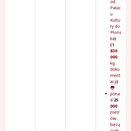
od
Pałac
u
Kultu
ry do
Płońs
ka
)
(1
830
000
kg.
doku
ment
acji
)
😳
pona
d
25
000
metr
ów
bieżą
cych