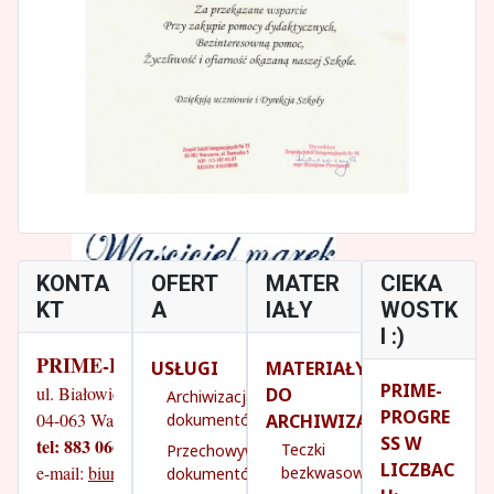
KONTA
OFERT
MATER
CIEKA
KT
A
IAŁY
WOSTK
I :)
PRIME-PROGRESS
USŁUGI
MATERIAŁY
PRIME-
ul. Białowieska 14/18
DO
Archiwizacja
PROGRE
04-063 Warszawa
ARCHIWIZACJI
dokumentów
SS W
tel: 883 066 070
Teczki
Przechowywanie
LICZBAC
e-mail: 
biuro@prime-progress.pl
bezkwasowe
dokumentów