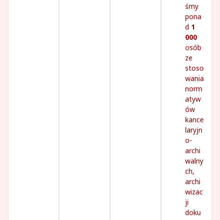
śmy
pona
d
1
000
osób
ze
stoso
wania
norm
atyw
ów
kance
laryjn
o-
archi
walny
ch,
archi
wizac
ji
doku