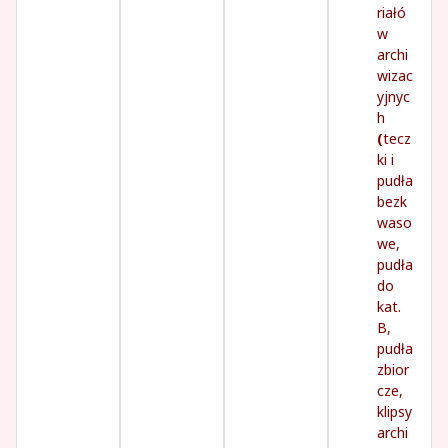
riałó
w
archi
wizac
yjnyc
h
(
tecz
ki i
pudła
bezk
waso
we,
pudła
do
kat.
B,
pudła
zbior
cze,
klipsy
archi