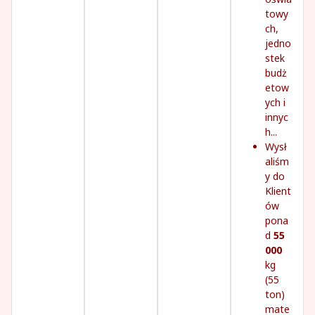
towy
ch,
jedno
stek
budż
etow
ych i
innyc
h...
Wysł
aliśm
y do
Klient
ów
pona
d
55
000
kg
(55
ton)
mate