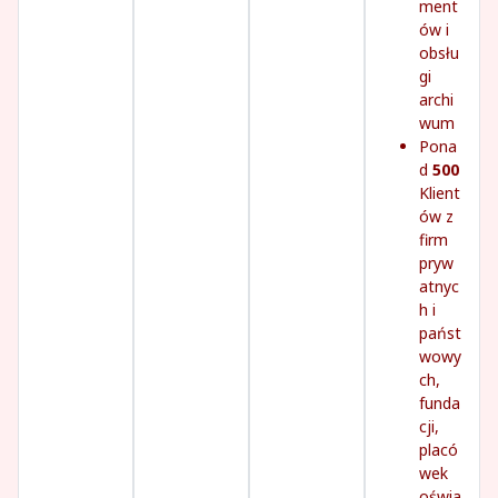
ment
ów i
obsłu
gi
archi
wum
Pona
d
500
Klient
ów z
firm
pryw
atnyc
h i
państ
wowy
ch,
funda
cji,
placó
wek
oświa