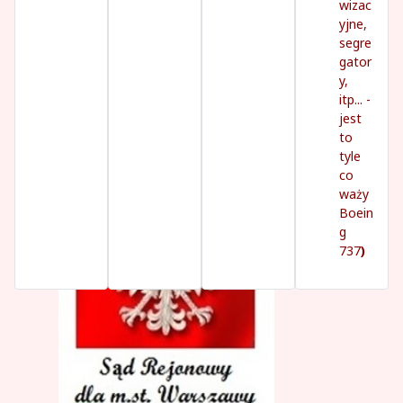
wizac
yjne,
segre
gator
y,
itp... -
jest
to
tyle
co
waży
Boein
g
737
)