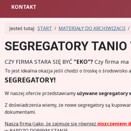
KONTAKT
Jesteś tutaj:
START
MATERIAŁY DO ARCHIWIZACJI
SEGREGATORY TANIO 
CZY FIRMA STARA SIĘ BYĆ
"EKO"
?
Czy firma ma
To jest idealna okazja jeśli chodzi o troskę o środowisko 
SEGREGATORY!
W naszej ofercie przedstawiamy
używane segregatory w
Z doświadczenia wiemy, że nowe segregatory są kupowan
dokumentami.
Nasza firma (jako, że zajmuje się również
niszczeniem
w BARDZO DOBRYM STANIE.