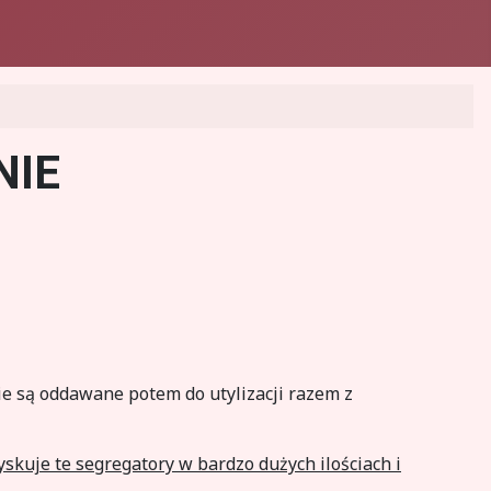
NIE
e są oddawane potem do utylizacji razem z
zyskuje te segregatory w bardzo dużych ilościach i