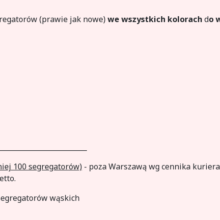
regatorów (prawie jak nowe)
we wszystkich kolorach
d
o 
__________________________
niej 100 segregatorów)
- poza Warszawą wg cennika kuriera
etto.
 segregatorów wąskich