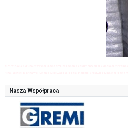
archiwizacja dokumentów warszawa archiwizowanie dokumentacji szkolenia archiwalne a
firma archiwizacyjna wpisywanie wprowadzanie danych usługi archiwizacyjne warszawa ma
Nasza Współpraca