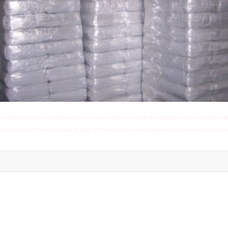
rchiwistyczne przechowywanie przechowalnictwo instrukcja kancelaryjna rzeczowy wykaz ak
teriały do archiwizacji klipsy obsługa archiwum niszczenie brakowanie skanowanie tanio n