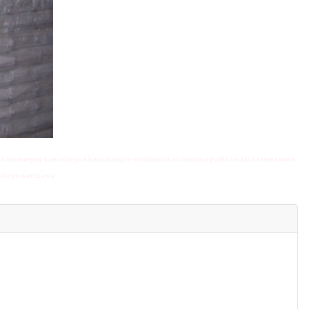
t normatywy kancelaryjne kancelaryjno-archiwalne archiwalna pudła
teczki
bezkwasowe
iedrogo warszawa