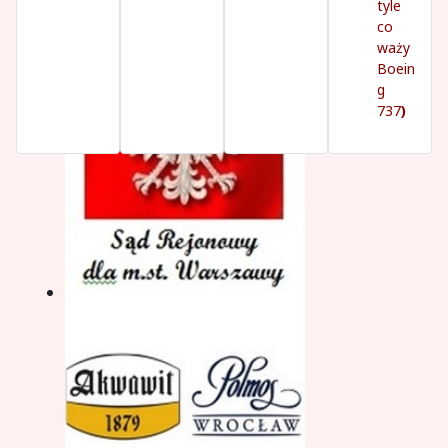
tyle
co
waży
Boein
g
737
)