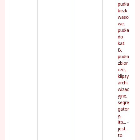
pudła
bezk
waso
we,
pudła
do
kat.
B,
pudła
zbior
cze,
klipsy
archi
wizac
yjne,
segre
gator
y,
itp... -
jest
to