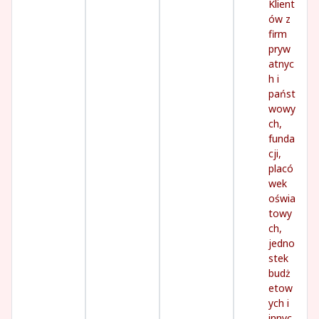
Klient
ów z
firm
pryw
atnyc
h i
państ
wowy
ch,
funda
cji,
placó
wek
oświa
towy
ch,
jedno
stek
budż
etow
ych i
innyc