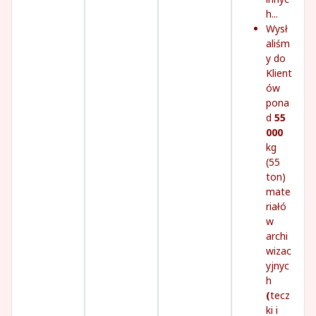
h...
Wysł
aliśm
y do
Klient
ów
pona
d
55
000
kg
(55
ton)
mate
riałó
w
archi
wizac
yjnyc
h
(
tecz
ki i