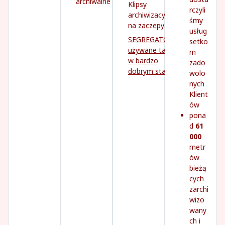
archiwalne
Klipsy
rczyli
archiwizacyjne
śmy
na zaczepy
usług
SEGREGATORY
setko
używane tanio,
m
w bardzo
zado
dobrym stanie
wolo
nych
Klient
ów
pona
d
61
000
metr
ów
bieżą
cych
zarchi
wizo
wany
ch i