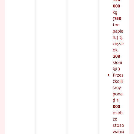
000
kg
(
750
ton
papie
ru) tj.
ciężar
ok.
208
słoni
😮
)
Przes
zkolili
śmy
pona
d
1
000
osób
ze
stoso
wania