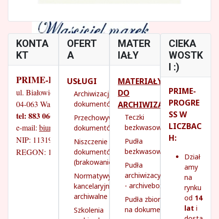
KONTA
OFERT
MATER
CIEKA
KT
A
IAŁY
WOSTK
I :)
PRIME-PROGRESS
USŁUGI
MATERIAŁY
PRIME-
ul. Białowieska 14/18
DO
Archiwizacja
PROGRE
04-063 Warszawa
ARCHIWIZACJI
dokumentów
SS W
tel: 883 066 070
Teczki
Przechowywanie
LICZBAC
e-mail: 
biuro@prime-progress.pl
bezkwasowe
dokumentów
H:
NIP: 1131931260
Pudła
Niszczenie
REGON: 142745141
bezkwasowe
dokumentów
Dział
(brakowanie)
Pudła
amy
archiwizacyjne
Normatywy
na
- archivebox
kancelaryjno-
rynku
archiwalne
od
14
Pudła zbiorcze
lat
i
na dokumenty
Szkolenia
dosta