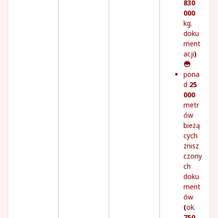
830
000
kg.
doku
ment
acji
)
😳
pona
d
25
000
metr
ów
bieżą
cych
znisz
czony
ch
doku
ment
ów
(
ok.
750