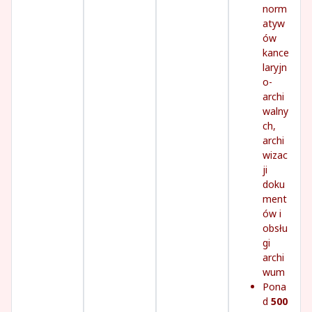
norm
atyw
ów
kance
laryjn
o-
archi
walny
ch,
archi
wizac
ji
doku
ment
ów i
obsłu
gi
archi
wum
Pona
d
500