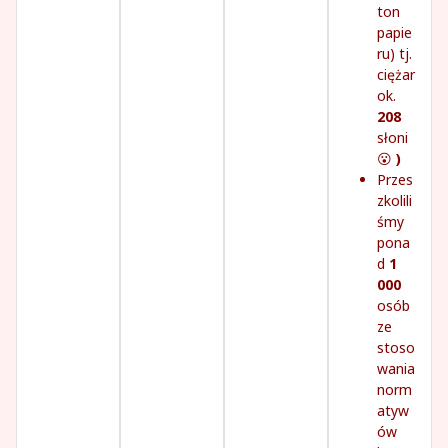
ton
papie
ru) tj.
ciężar
ok.
208
słoni
😮
)
Przes
zkolili
śmy
pona
d
1
000
osób
ze
stoso
wania
norm
atyw
ów