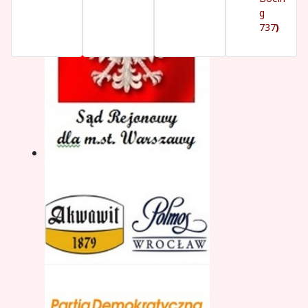
g
737
)