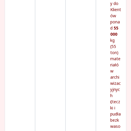
y do
Klient
ów
pona
d
55
000
kg
(55
ton)
mate
riałó
w
archi
wizac
yjnyc
h
(
tecz
ki i
pudła
bezk
waso