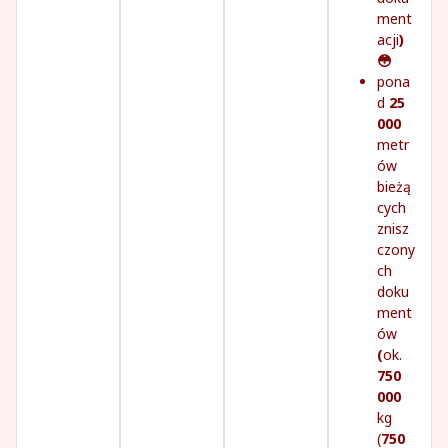
ment
acji
)
😳
pona
d
25
000
metr
ów
bieżą
cych
znisz
czony
ch
doku
ment
ów
(
ok.
750
000
kg
(
750