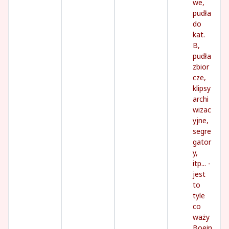
we,
pudła
do
kat.
B,
pudła
zbior
cze,
klipsy
archi
wizac
yjne,
segre
gator
y,
itp... -
jest
to
tyle
co
waży
Boein