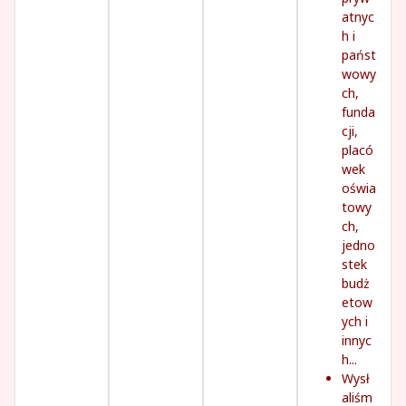
atnyc
h i
państ
wowy
ch,
funda
cji,
placó
wek
oświa
towy
ch,
jedno
stek
budż
etow
ych i
innyc
h...
Wysł
aliśm