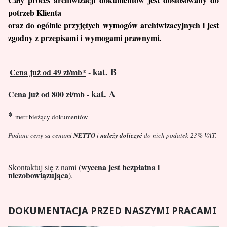
potrzeb Klienta
oraz do ogólnie przyjętych wymogów archiwizacyjnych i jest
zgodny z przepisami i wymogami prawnymi.
kat. B
Cena już od 49 zł/mb
*
-
kat. A
Cena już od 800 zł/mb
-
*
metr bieżący dokumentów
Podane ceny są cenami
NETTO
i
należy doliczyć
do nich podatek 23% VAT.
wycena jest bezpłatna i
Skontaktuj się z nami (
niezobowiązująca
).
DOKUMENTACJA PRZED NASZYMI PRACAMI