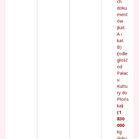
ch
doku
ment
ów
(kat.
A i
kat.
B)
(
odle
głość
od
Pałac
u
Kultu
ry do
Płońs
ka
)
(1
830
000
kg.
doku