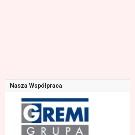
archiwizacja dokumentów warszawa archiwizowanie dokumentacji szkolenia
archiwalne archiwistyczne przechowywanie przechowalnictwo instrukcja kancelaryjna
rzeczowy wykaz akt normatywy kancelaryjne kancelaryjno-archiwalne archiwalna
pudła
teczki
bezkwasowe firma archiwizacyjna wpisywanie wprowadzanie danych
usługi archiwizacyjne warszawa materiały do archiwizacji klipsy obsługa archiwum
niszczenie brakowanie skanowanie tanio niedrogo warszawa
Nasza Współpraca