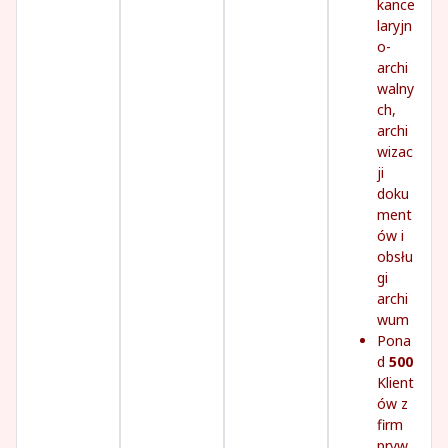
kance
laryjn
o-
archi
walny
ch,
archi
wizac
ji
doku
ment
ów i
obsłu
gi
archi
wum
Pona
d
500
Klient
ów z
firm
pryw