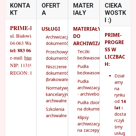
KONTA
OFERT
MATER
CIEKA
KT
A
IAŁY
WOSTK
I :)
PRIME-PROGRESS
USŁUGI
MATERIAŁY
PRIME-
ul. Białowieska 14/18
DO
Archiwizacja
PROGRE
04-063 Warszawa
ARCHIWIZACJI
dokumentów
SS W
tel: 883 066 070
Teczki
Przechowywanie
LICZBAC
e-mail: 
biuro@prime-progress.pl
bezkwasowe
dokumentów
H:
NIP: 1131931260
Pudła
Niszczenie
REGON: 142745141
bezkwasowe
dokumentów
Dział
(brakowanie)
Pudła
amy
archiwizacyjne
Normatywy
na
- archivebox
kancelaryjno-
rynku
archiwalne
od
14
Pudła zbiorcze
lat
i
na dokumenty
Szkolenia
dosta
archiwalne
Klipsy
rczyli
archiwizacyjne
śmy
na zaczepy
usług