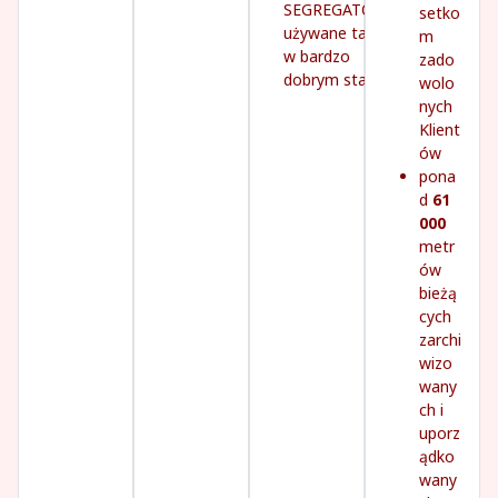
SEGREGATORY
setko
używane tanio,
m
w bardzo
zado
dobrym stanie
wolo
nych
Klient
ów
pona
d
61
000
metr
ów
bieżą
cych
zarchi
wizo
wany
ch i
uporz
ądko
wany