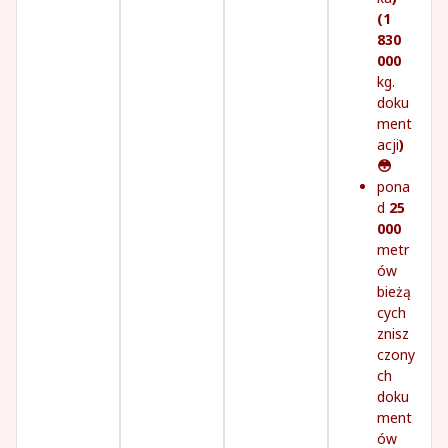
(1
830
000
kg.
doku
ment
acji
)
😳
pona
d
25
000
metr
ów
bieżą
cych
znisz
czony
ch
doku
ment
ów