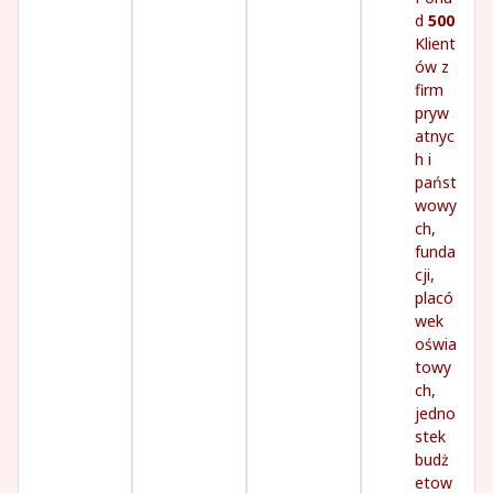
d
500
Klient
ów z
firm
pryw
atnyc
h i
państ
wowy
ch,
funda
cji,
placó
wek
oświa
towy
ch,
jedno
stek
budż
etow