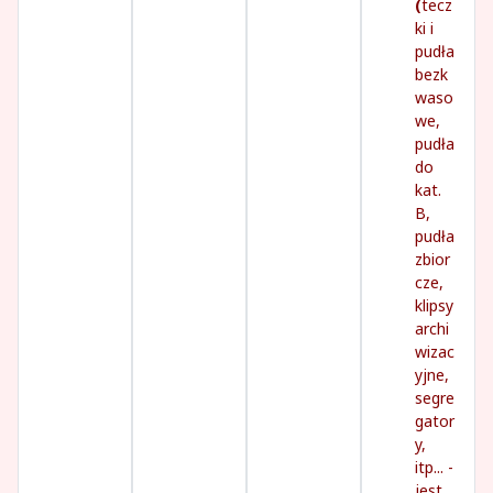
(
tecz
ki i
pudła
bezk
waso
we,
pudła
do
kat.
B,
pudła
zbior
cze,
klipsy
archi
wizac
yjne,
segre
gator
y,
itp... -
jest