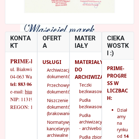
KONTA
OFERT
MATER
CIEKA
KT
A
IAŁY
WOSTK
I :)
PRIME-PROGRESS
USŁUGI
MATERIAŁY
PRIME-
ul. Białowieska 14/18
DO
Archiwizacja
PROGRE
04-063 Warszawa
ARCHIWIZACJI
dokumentów
SS W
tel: 883 066 070
Teczki
Przechowywanie
LICZBAC
e-mail: 
biuro@prime-progress.pl
bezkwasowe
dokumentów
H:
NIP: 1131931260
Pudła
Niszczenie
REGON: 142745141
bezkwasowe
dokumentów
Dział
(brakowanie)
Pudła
amy
archiwizacyjne
Normatywy
na
- archivebox
kancelaryjno-
rynku
archiwalne
od
14
Pudła zbiorcze