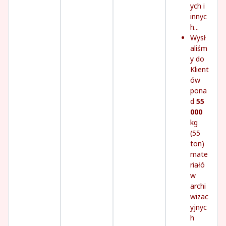
ych i
innyc
h...
Wysł
aliśm
y do
Klient
ów
pona
d
55
000
kg
(55
ton)
mate
riałó
w
archi
wizac
yjnyc
h