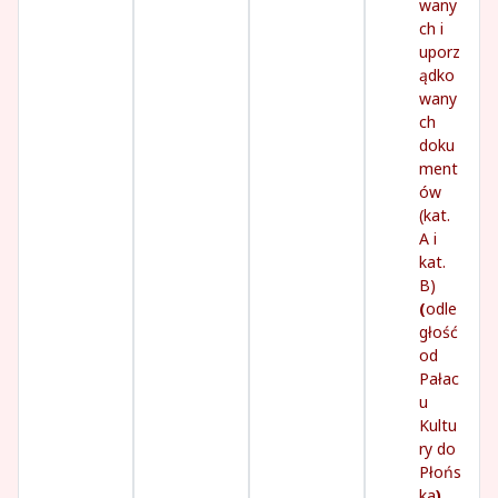
wany
ch i
uporz
ądko
wany
ch
doku
ment
ów
(kat.
A i
kat.
B)
(
odle
głość
od
Pałac
u
Kultu
ry do
Płońs
ka
)