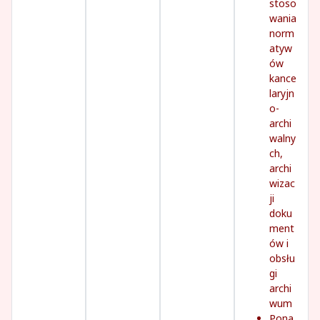
stoso
wania
norm
atyw
ów
kance
laryjn
o-
archi
walny
ch,
archi
wizac
ji
doku
ment
ów i
obsłu
gi
archi
wum
Pona