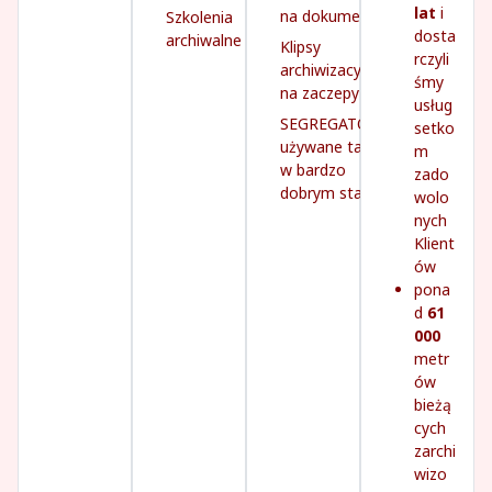
lat
i
na dokumenty
Szkolenia
dosta
archiwalne
Klipsy
rczyli
archiwizacyjne
śmy
na zaczepy
usług
SEGREGATORY
setko
używane tanio,
m
w bardzo
zado
dobrym stanie
wolo
nych
Klient
ów
pona
d
61
000
metr
ów
bieżą
cych
zarchi
wizo