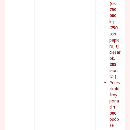
(
ok.
750
000
kg
(
750
ton
papie
ru) tj.
ciężar
ok.
208
słoni
😮
)
Przes
zkolili
śmy
pona
d
1
000
osób
ze