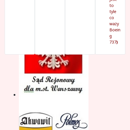
to
tyle
co
waży
Boein
g
737
)