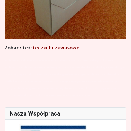
Zobacz
też:
teczki bezkwasowe
archiwizacja dokumentów warszawa archiwizowanie dokumentacji szkolenia
archiwalne archiwistyczne przechowywanie przechowalnictwo instrukcja kancelaryjna
rzeczowy wykaz akt normatywy kancelaryjne kancelaryjno-archiwalne archiwalna
pudła
teczki
bezkwasowe firma archiwizacyjna wpisywanie wprowadzanie danych
usługi archiwizacyjne warszawa materiały do archiwizacji klipsy obsługa archiwum
niszczenie brakowanie skanowanie tanio niedrogo warszawa
Nasza Współpraca