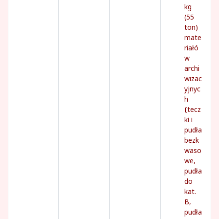
kg
(55
ton)
mate
riałó
w
archi
wizac
yjnyc
h
(
tecz
ki i
pudła
bezk
waso
we,
pudła
do
kat.
B,
pudła