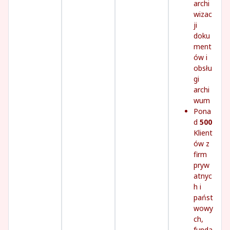
archi
wizac
ji
doku
ment
ów i
obsłu
gi
archi
wum
Pona
d
500
Klient
ów z
firm
pryw
atnyc
h i
państ
wowy
ch,
funda