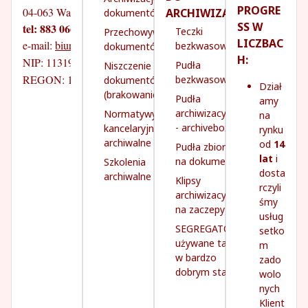
PROGRE
04-063 Warszawa
ARCHIWIZACJI
dokumentów
SS W
tel: 883 066 070
Teczki
Przechowywanie
LICZBAC
e-mail: 
biuro@prime-progress.pl
bezkwasowe
dokumentów
H:
NIP: 1131931260
Pudła
Niszczenie
REGON: 142745141
bezkwasowe
dokumentów
Dział
(brakowanie)
Pudła
amy
archiwizacyjne
Normatywy
na
- archivebox
kancelaryjno-
rynku
archiwalne
od
14
Pudła zbiorcze
lat
i
na dokumenty
Szkolenia
dosta
archiwalne
Klipsy
rczyli
archiwizacyjne
śmy
na zaczepy
usług
SEGREGATORY
setko
używane tanio,
m
w bardzo
zado
dobrym stanie
wolo
nych
Klient