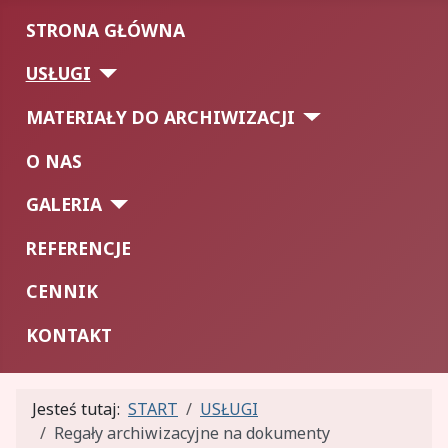
STRONA GŁÓWNA
USŁUGI
MATERIAŁY DO ARCHIWIZACJI
O NAS
GALERIA
REFERENCJE
CENNIK
KONTAKT
Jesteś tutaj:
START
USŁUGI
Regały archiwizacyjne na dokumenty