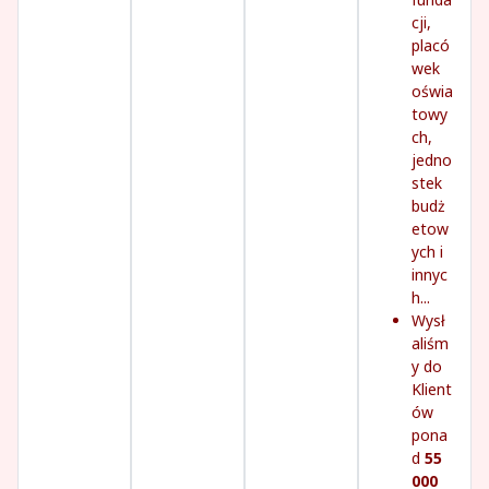
cji,
placó
wek
oświa
towy
ch,
jedno
stek
budż
etow
ych i
innyc
h...
Wysł
aliśm
y do
Klient
ów
pona
d
55
000