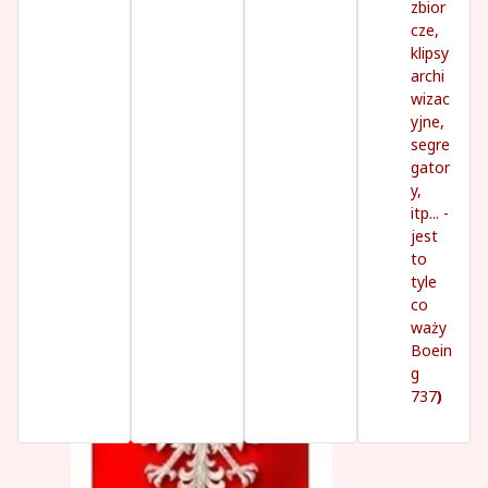
zbior
cze,
klipsy
archi
wizac
yjne,
segre
gator
y,
itp... -
jest
to
tyle
co
waży
Boein
g
737
)