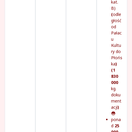
kat.
B)
(
odle
głość
od
Pałac
u
Kultu
ry do
Płońs
ka
)
(1
830
000
kg.
doku
ment
acji
)
😳
pona
d
25
000