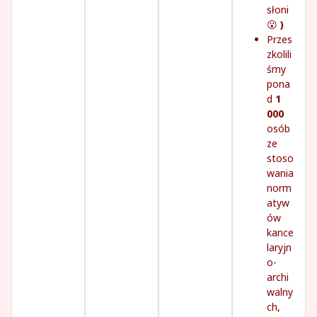
słoni
😮
)
Przes
zkolili
śmy
pona
d
1
000
osób
ze
stoso
wania
norm
atyw
ów
kance
laryjn
o-
archi
walny
ch,