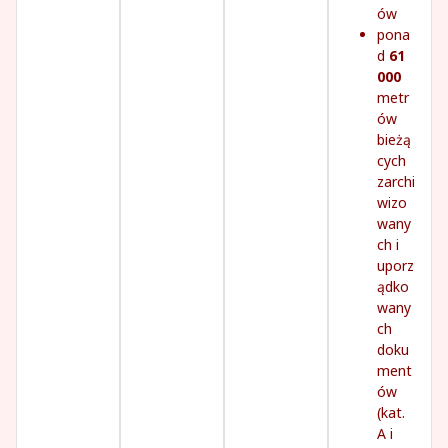
ów
pona
d
61
000
metr
ów
bieżą
cych
zarchi
wizo
wany
ch i
uporz
ądko
wany
ch
doku
ment
ów
(kat.
A i