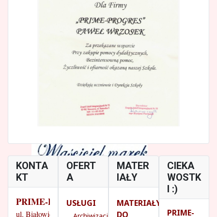
KONTA
OFERT
MATER
CIEKA
KT
A
IAŁY
WOSTK
I :)
PRIME-PROGRESS
USŁUGI
MATERIAŁY
PRIME-
ul. Białowieska 14/18
DO
Archiwizacja